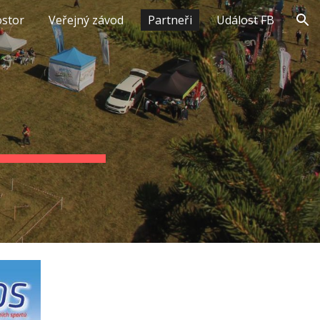
ostor
Veřejný závod
Partneři
Událost FB
ion